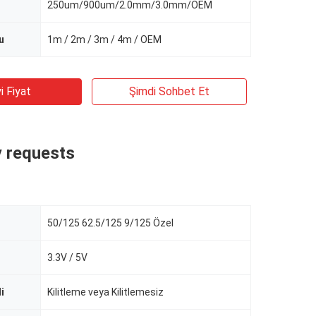
250um/900um/2.0mm/3.0mm/OEM
u
1m / 2m / 3m / 4m / OEM
i Fiyat
Şimdi Sohbet Et
 requests
50/125 62.5/125 9/125 Özel
3.3V / 5V
i
Kilitleme veya Kilitlemesiz