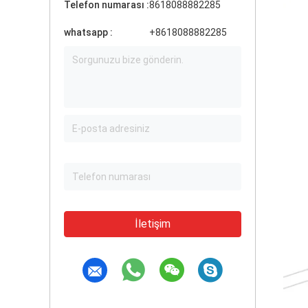
Telefon numarası :
8618088882285
whatsapp :
+8618088882285
İletişim