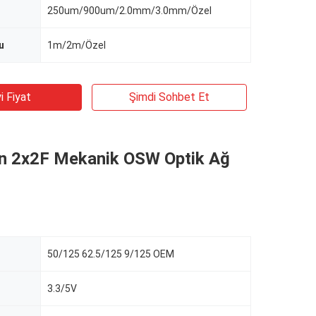
250um/900um/2.0mm/3.0mm/Özel
u
1m/2m/Özel
i Fiyat
Şimdi Sohbet Et
n 2x2F Mekanik OSW Optik Ağ
50/125 62.5/125 9/125 OEM
3.3/5V