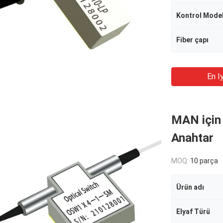
Kontrol Model
Fiber çapı
En Iy
MAN için
Anahtar
MOQ:
10 parça
Ürün adı
Elyaf Türü