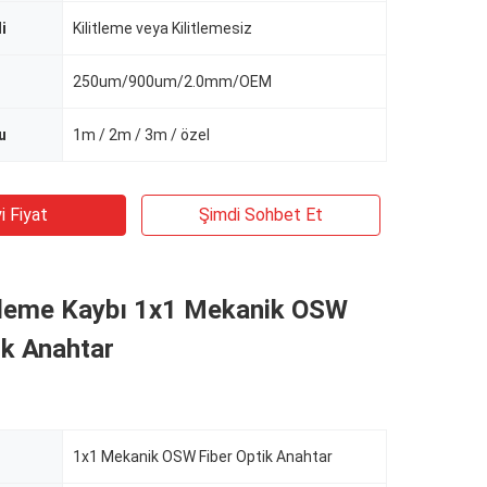
i
Kilitleme veya Kilitlemesiz
250um/900um/2.0mm/OEM
u
1m / 2m / 3m / özel
i Fiyat
Şimdi Sohbet Et
leme Kaybı 1x1 Mekanik OSW
ik Anahtar
1x1 Mekanik OSW Fiber Optik Anahtar