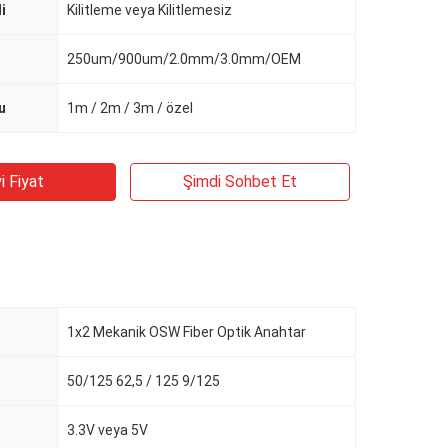
i
Kilitleme veya Kilitlemesiz
250um/900um/2.0mm/3.0mm/OEM
u
1m / 2m / 3m / özel
i Fiyat
Şimdi Sohbet Et
1x2 Mekanik OSW Fiber Optik Anahtar
50/125 62,5 / 125 9/125
3.3V veya 5V