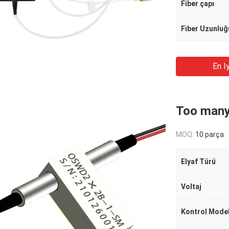
Fiber çapı
Fiber Uzunluğ
En Iy
Too many
MOQ:
10 parça
Elyaf Türü
Voltaj
Kontrol Model