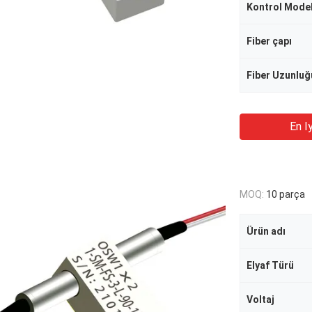
Kontrol Model
Fiber çapı
Fiber Uzunluğ
En Iy
MOQ:
10 parça
Ürün adı
Elyaf Türü
Voltaj