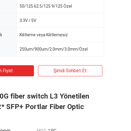
50/125 62.5/125 9/125 Özel
3.3V / 5V
i
Kilitleme veya Kilitlemesiz
250um/900um/2.0mm/3.0mm/Özel
i Fiyat
Şimdi Sohbet Et
0G fiber switch L3 Yönetilen
* SFP+ Portlar Fiber Optic
lebilir
MOQ:
1 PC