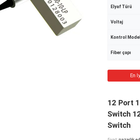
Elyaf Türü
Voltaj
Kontrol Model
Fiber çapı
En Iy
12 Port 1
Switch 12
Switch
fiyat:
pazarlık edi