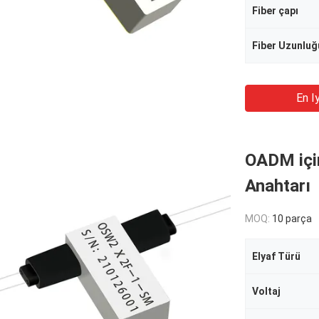
Fiber çapı
Fiber Uzunluğ
En Iy
OADM içi
Anahtarı
MOQ:
10 parça
Elyaf Türü
Voltaj