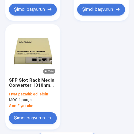
PLC IO Modülü
LFPT
Şimdi başvurun
Şimdi başvurun
Seri Fiber Dönüştürücü
Ethernet Güçlendirici Genişletici
SFP Slot Rack Media
Converter 1310nm
Tek Mod Fiber
Fiyat:
pazarlık edilebilir
Ethernet Converter
MOQ:
1 parça
Yönetilmemiş
Son Fiyat alın
Şimdi başvurun