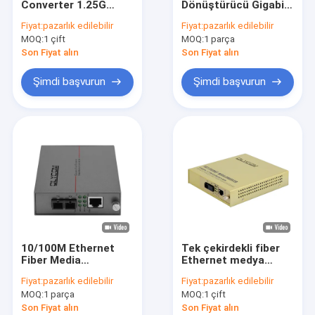
Converter 1.25G
Dönüştürücü Gigabit
Endüstriyel Yönetilmeyen POE Anahtarı
Ethernet WDM Optik
Fiber Optic Ethernet
Fiyat:
pazarlık edilebilir
Fiyat:
pazarlık edilebilir
Yönetilmeyen 30W
Rack Mounted Duplex
MOQ:
Endüstriyel Yönetimli POE Anahtarı
1 çift
MOQ:
1 parça
PoE
SC Port AC Giriş
Son Fiyat alın
Son Fiyat alın
Endüstriyel Ethernet Medya Dönüştürücü
Şimdi başvurun
Şimdi başvurun
WDM İletim Sistemi
Fiber Optik Ethernet Medya Dönüştürücü
Fiber Optik Ethernet Anahtarı
Fiber Optik POE Anahtarı
Fiber Optik Anahtar
10/100M Ethernet
Tek çekirdekli fiber
Video Dijital Optik Dönüştürücü
Fiber Media
Ethernet medya
Converter SC
dönüştürücü
Fiyat:
pazarlık edilebilir
Fiyat:
pazarlık edilebilir
Bağlantı Rack
yönetilmemiş WDM
SFP Modülü Alıcı-Verici
MOQ:
1 parça
MOQ:
1 çift
Montable
1310/1550nm 220V
Unmanaged DC5V
AC giriş
Son Fiyat alın
Son Fiyat alın