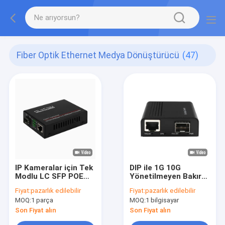
Fiber Optik Ethernet Medya Dönüştürücü
(47)
IP Kameralar için Tek
DIP ile 1G 10G
Modlu LC SFP POE
Yönetilmeyen Bakır
Fiber Medya
SFP+ Fiber Ethernet
Fiyat:
pazarlık edilebilir
Fiyat:
pazarlık edilebilir
Dönüştürücü
Medya Dönüştürücü
MOQ:
1 parça
MOQ:
1 bilgisayar
10/100/1000M
DC12V
Son Fiyat alın
Son Fiyat alın