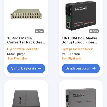
16-Slot Media
10/100M PoE Medya
Converter Rack Şasi
Dönüştürücü Fiber
Çift AC/DC Gücü 2U
Optic Ethernet 48V
Fiyat:
pazarlık edilebilir
Fiyat:
pazarlık edilebilir
Boyutu Yönetilmemiş
SC IPC CE için çift
MOQ:
1 parça
MOQ:
1 parça
fiber
Son Fiyat alın
Son Fiyat alın
Şimdi başvurun
Şimdi başvurun
Ev
Ürün:% s
VR Gösterisi