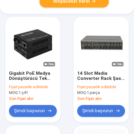
İhtiyacınızı Verin
Gigabit PoE Medya
14 Slot Media
Dönüştürücü Tek
Converter Rack Şasi
Modlu SC Fiber 20km
19 Inch 2U Dual
Fiyat:
pazarlık edilebilir
Fiyat:
pazarlık edilebilir
1310/1550nm DC48V
AC220V Fiber Media
MOQ:
1 çift
MOQ:
1 parça
Yönetilmeyen
Converters için
Son Fiyat alın
Son Fiyat alın
Şimdi başvurun
Şimdi başvurun