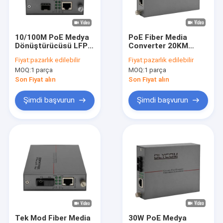
Hakkımızda
Fabrika turu
10/100M PoE Medya
PoE Fiber Media
Dönüştürücüsü LFPT
Converter 20KM
Kalite kontrol
özelliği ile SFP Fiber
Megabit 30W Aktif
Fiyat:
pazarlık edilebilir
Fiyat:
pazarlık edilebilir
Optics Unmanaged
PoE 48V Çıkış SC
MOQ:
1 parça
MOQ:
1 parça
DC5V
Port Yönetilmemiş
Bizimle iletişime geçin
Son Fiyat alın
Son Fiyat alın
Haberler
Şimdi başvurun
Şimdi başvurun
Vakalar
Bir teklif isteği
Endüstriyel Ağ Anahtarı
Endüstriyel Yönetilen Ethernet Anahtarı
Tek Mod Fiber Media
30W PoE Medya