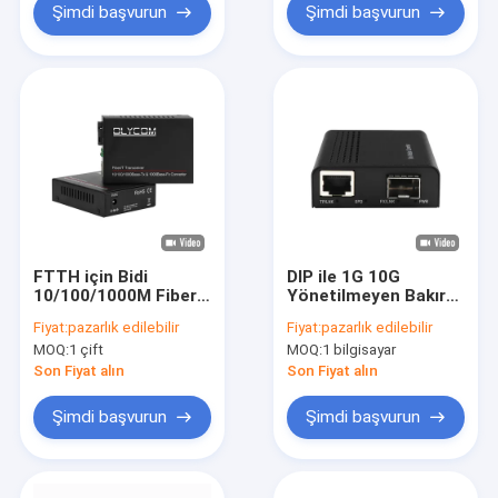
Şimdi başvurun
Şimdi başvurun
FTTH için Bidi
DIP ile 1G 10G
10/100/1000M Fiber
Yönetilmeyen Bakır
Medya Dönüştürücü
SFP+ Fiber Ethernet
Fiyat:
pazarlık edilebilir
Fiyat:
pazarlık edilebilir
SM 60km SC 1310nm
Medya Dönüştürücü
MOQ:
1 çift
MOQ:
1 bilgisayar
/ 1550nm
DC12V
Son Fiyat alın
Son Fiyat alın
Şimdi başvurun
Şimdi başvurun