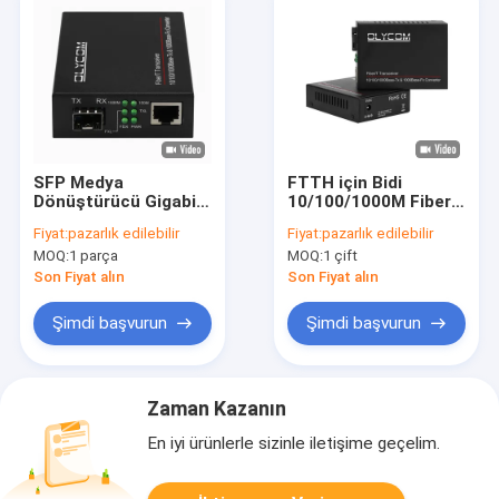
SFP Medya
FTTH için Bidi
Dönüştürücü Gigabit
10/100/1000M Fiber
LC Fiber 100/1000M
Medya Dönüştürücü
Fiyat:
pazarlık edilebilir
Fiyat:
pazarlık edilebilir
Bakır LFTP
SM 60km SC 1310nm
MOQ:
1 parça
MOQ:
1 çift
Yönetilmemiş DC5V
/ 1550nm
Son Fiyat alın
Son Fiyat alın
Şimdi başvurun
Şimdi başvurun
Zaman Kazanın
En iyi ürünlerle sizinle iletişime geçelim.