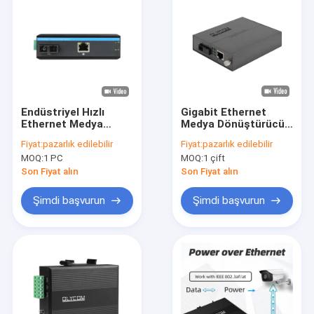
Endüstriyel Hızlı
Gigabit Ethernet
Ethernet Medya
Medya Dönüştürücü
Dönüştürücü SC
Tek Fiber Optik SC
Fiyat:
pazarlık edilebilir
Fiyat:
pazarlık edilebilir
Sabit Fiber SM/MM
Port Yönetilmemiş
MOQ:
1 PC
MOQ:
1 çift
Yönetilmemiş 6KV CE
20KM CE
Son Fiyat alın
Son Fiyat alın
Şimdi başvurun
Şimdi başvurun
Ev
Ürün:% s
VR Gösterisi