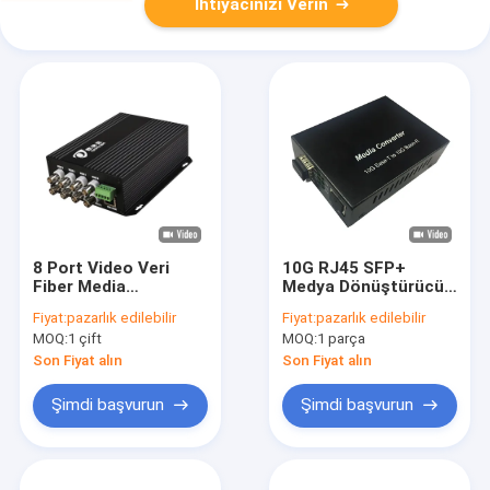
İhtiyacınızı Verin
8 Port Video Veri
10G RJ45 SFP+
Fiber Media
Medya Dönüştürücü
Converter
1000M 2.5G 5G
Fiyat:
pazarlık edilebilir
Fiyat:
pazarlık edilebilir
10/100Mbps Ethernet
Otomatik algılama
MOQ:
1 çift
MOQ:
1 parça
RS485 Veri DC12V
hızı yönetilmemiş
bağımsız
12VDC CE
Son Fiyat alın
Son Fiyat alın
Şimdi başvurun
Şimdi başvurun