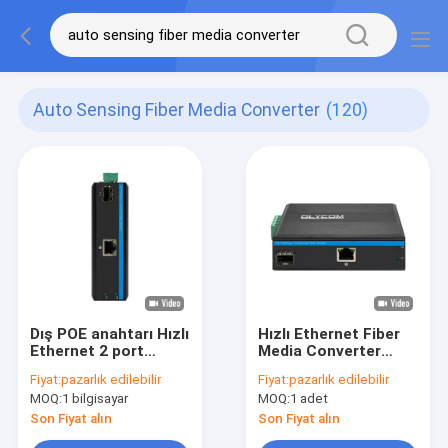
Auto Sensing Fiber Media Converter
(120)
Dış POE anahtarı Hızlı
Hızlı Ethernet Fiber
Ethernet 2 port
Media Converter
10/100Mbps 1
Endüstriyel
Fiyat:
pazarlık edilebilir
Fiyat:
pazarlık edilebilir
RJ45+1 fiber sfp
10/100Mbps
MOQ:
1 bilgisayar
MOQ:
1 adet
Fiber Media
Yönetilmeyen IP40
Converter
CE FCC
Son Fiyat alın
Son Fiyat alın