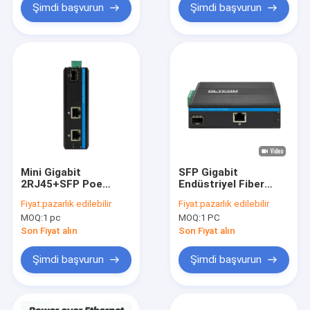
Şimdi başvurun
Şimdi başvurun
Mini Gigabit
SFP Gigabit
2RJ45+SFP Poe
Endüstriyel Fiber
Switch Optik Dış
Medya Dönüştürücü
Fiyat:
pazarlık edilebilir
Fiyat:
pazarlık edilebilir
Fiber Medya
Yönetilmemiş Sert
MOQ:
1 pc
MOQ:
1 PC
Dönüştürücü
Ağ Mini CE FCC
Son Fiyat alın
Son Fiyat alın
Şimdi başvurun
Şimdi başvurun