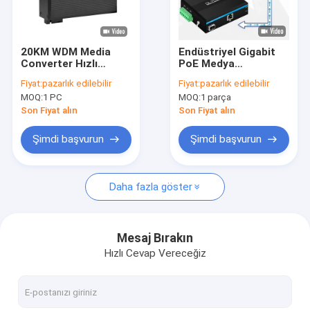
Hakkımızda
Fabrika turu
20KM WDM Media
Endüstriyel Gigabit
Converter Hızlı
PoE Medya
Kalite kontrol
Ethernet Sağlam
Dönüştürücü 30W
Fiyat:
pazarlık edilebilir
Fiyat:
pazarlık edilebilir
Endüstriyel Ağ Mini
48V Çıkış DIN-Ray
MOQ:
1 PC
MOQ:
1 parça
Boyut Yönetilmeyen
Montajlı
Bizimle iletişime geçin
Yönetilmeyen
Son Fiyat alın
Son Fiyat alın
Haberler
Şimdi başvurun
Şimdi başvurun
Vakalar
Daha fazla göster
Bir teklif isteği
Mesaj Bırakın
Hızlı Cevap Vereceğiz
Endüstriyel Ağ Anahtarı
Endüstriyel Yönetilen Ethernet Anahtarı