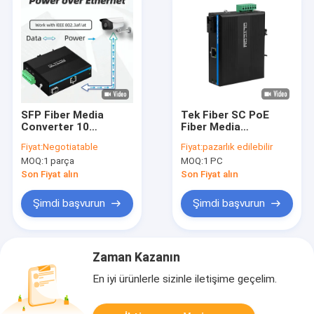
SFP Fiber Media
Tek Fiber SC PoE
Converter 10
Fiber Media
100Mbps
Converter 10/100M
Fiyat:
Negotiatable
Fiyat:
pazarlık edilebilir
Yönetilmeyen DIN
Hızlı Ethernet 15.4W
MOQ:
1 parça
MOQ:
1 PC
Demiryolu Duvar
30W IP40 CE
Montajlı Küçük Kasa
Son Fiyat alın
Son Fiyat alın
Şimdi başvurun
Şimdi başvurun
Zaman Kazanın
En iyi ürünlerle sizinle iletişime geçelim.