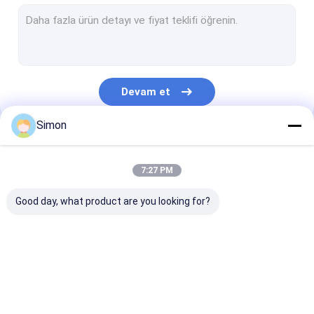
Endüstriyel Yönetilmeyen POE Anahtarı
Endüstriyel Yönetimli POE Anahtarı
Endüstriyel Ethernet Medya Dönüştürücü
Devam et
WDM İletim Sistemi
Simon
Fiber Optik Ethernet Medya Dönüştürücü
Kategorilerimiz
Fiber Optik Ethernet Anahtarı
7:27 PM
Fiber Optik POE Anahtarı
Good day, what product are you looking for?
Fiber Optik Anahtar
Video Dijital Optik Dönüştürücü
Endüstriyel Ağ
Endüstriyel Yönetilen
Endüstriyel
SFP Modülü Alıcı-Verici
Anahtarı
Ethernet Anahtarı
Yönetilmeyen 
Anahtarı